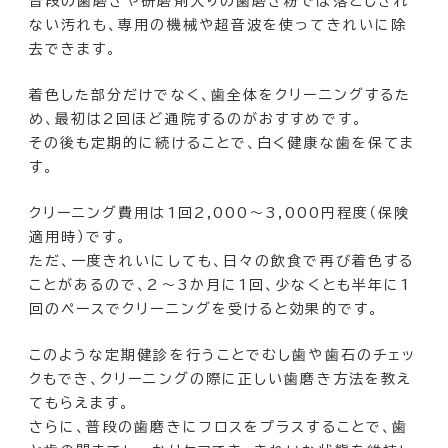
普段の歯磨きや研磨剤入りの歯磨き粉では落としきれ
ない汚れも、専用の機械や超音波を使ってきれいに除
去できます。
着色した部分だけでなく、歯全体をクリーニングするた
め、最初は2回ほど通院するのがおすすめです。
その後も定期的に続けることで、白く健康な歯を保てま
す。
クリーニング費用は1回2,000〜3,000円程度（保険
適用時）です。
ただ、一度きれいにしても、日々の飲食で再び着色する
ことがあるので、2〜3か月に1回、少なくとも半年に1
回のペースでクリーニングを受けると効果的です。
このような定期健診を行うことでむし歯や歯石のチェッ
クもでき、クリーニングの際に正しい歯磨き方法を教え
てもらえます。
さらに、普段の歯磨きにフロスをプラスすることで、歯