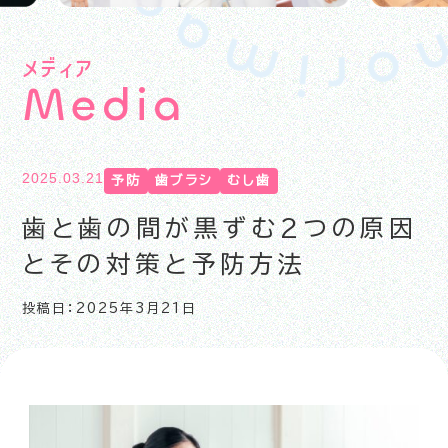
メディア
M
e
d
i
a
2025.03.21
予防
歯ブラシ
むし歯
歯と歯の間が黒ずむ2つの原因
とその対策と予防方法
投稿日：2025年3月21日