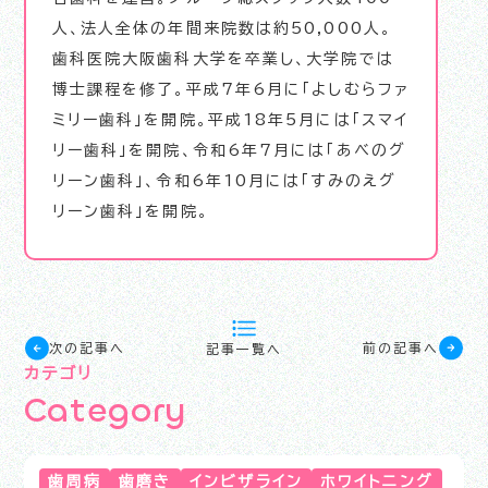
人、法人全体の年間来院数は約50,000人。
歯科医院大阪歯科大学を卒業し、大学院では
博士課程を修了。平成7年6月に「よしむらファ
ミリー歯科」を開院。平成18年5月には「スマイ
リー歯科」を開院、令和6年7月には「あべのグ
リーン歯科」、令和6年10月には「すみのえグ
リーン歯科」を開院。
次の記事へ
前の記事へ
記事一覧へ
カテゴリ
C
a
t
e
g
o
r
y
歯周病
歯磨き
インビザライン
ホワイトニング