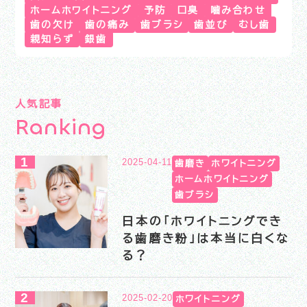
ホームホワイトニング
予防
口臭
嚙み合わせ
歯の欠け
歯の痛み
歯ブラシ
歯並び
むし歯
親知らず
銀歯
人気記事
R
a
n
k
i
n
g
2025-04-11
歯磨き
ホワイトニング
ホームホワイトニング
歯ブラシ
日本の「ホワイトニングでき
る歯磨き粉」は本当に白くな
る？
2025-02-20
ホワイトニング