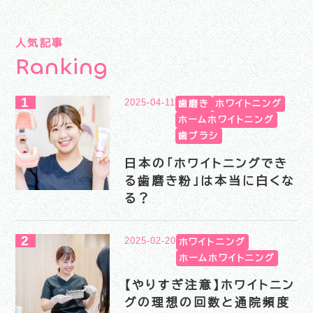
人気記事
R
a
n
k
i
n
g
2025-04-11
歯磨き
ホワイトニング
ホームホワイトニング
歯ブラシ
日本の「ホワイトニングでき
る歯磨き粉」は本当に白くな
る？
2025-02-20
ホワイトニング
ホームホワイトニング
【やりすぎ注意】ホワイトニン
グの理想の回数と通院頻度