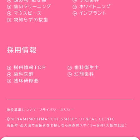
詰め物・被せ物
予防歯科
歯のクリーニング
ホワイトニング
マウスピース
インプラント
親知らずの抜歯
採用情報
採用情報TOP
歯科衛生士
歯科医師
訪問歯科
臨床研修医
施設基準について
プライバシーポリシー
©MINAMIMORIMATCHI SMILEY DENTAL CLINIC
南森町・西天満で歯医者をお探しなら南森町スマイリー歯科（大阪市北区）