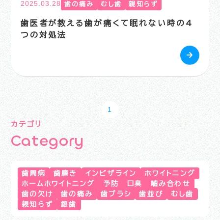
2025.03.28
歯の痛み
むし歯
親知らず
歯医者が教える歯が痛くて眠れない時の4
つの対処法
1
カテゴリ
C
a
t
e
g
o
r
y
歯周病
歯磨き
インビザライン
ホワイトニング
ホームホワイトニング
予防
口臭
嚙み合わせ
歯の欠け
歯の痛み
歯ブラシ
歯並び
むし歯
親知らず
銀歯