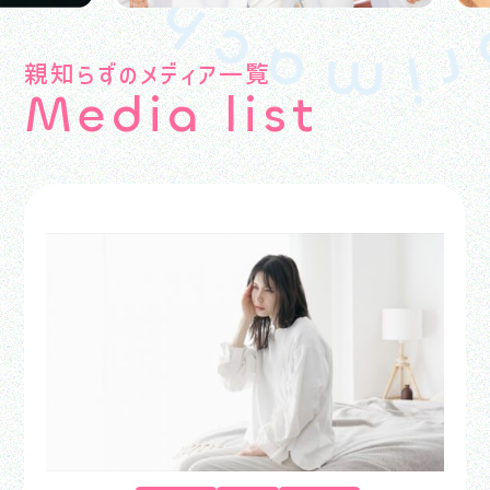
親知らずのメディア一覧
M
e
d
i
a
l
i
s
t