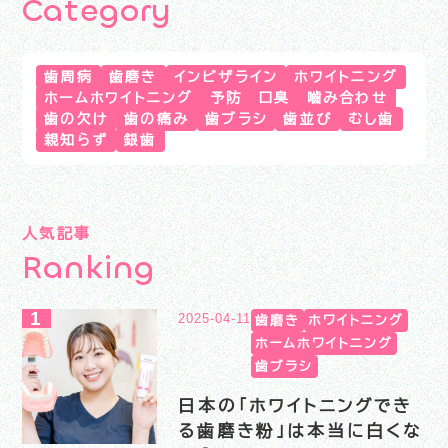
C
a
t
e
g
o
r
y
歯周病
歯磨き
インビザライン
ホワイトニング
ホームホワイトニング
予防
口臭
嚙み合わせ
歯の欠け
歯の痛み
歯ブラシ
歯並び
むし歯
親知らず
銀歯
人気記事
R
a
n
k
i
n
g
2025-04-11
歯磨き
ホワイトニング
ホームホワイトニング
歯ブラシ
日本の「ホワイトニングでき
る歯磨き粉」は本当に白くな