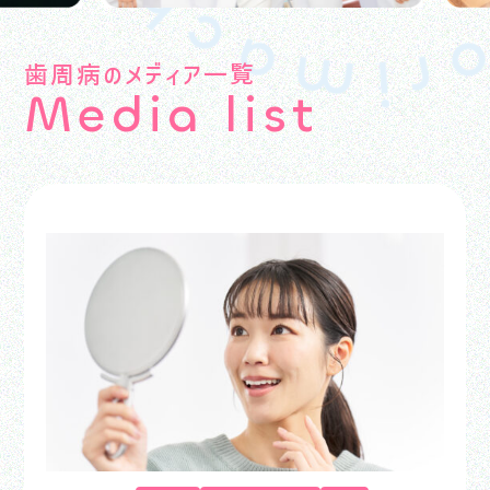
歯周病のメディア一覧
M
e
d
i
a
l
i
s
t