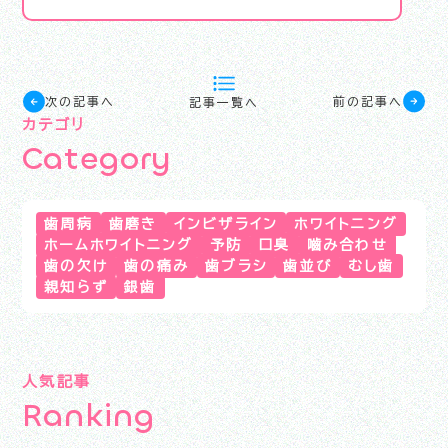
次の記事へ
前の記事へ
記事一覧へ
カテゴリ
C
a
t
e
g
o
r
y
歯周病
歯磨き
インビザライン
ホワイトニング
ホームホワイトニング
予防
口臭
嚙み合わせ
歯の欠け
歯の痛み
歯ブラシ
歯並び
むし歯
親知らず
銀歯
人気記事
R
a
n
k
i
n
g