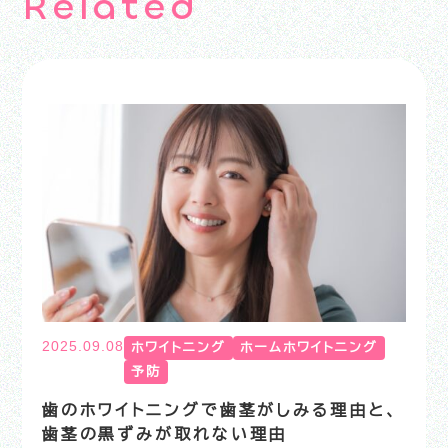
R
e
l
a
t
e
d
2025.09.08
ホワイトニング
ホームホワイトニング
予防
歯のホワイトニングで歯茎がしみる理由と、
歯茎の黒ずみが取れない理由