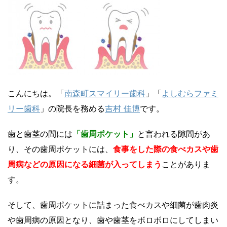
こんにちは。「
南森町スマイリー歯科
」「
よしむらファミ
リー歯科
」の院長を務める
吉村 佳博
です。
歯と歯茎の間には
「歯周ポケット」
と言われる隙間があ
り、その歯周ポケットには、
食事をした際の食べカスや歯
周病などの原因になる細菌が入ってしまう
ことがありま
す。
そして、歯周ポケットに詰まった食べカスや細菌が歯肉炎
や歯周病の原因となり、歯や歯茎をボロボロにしてしまい