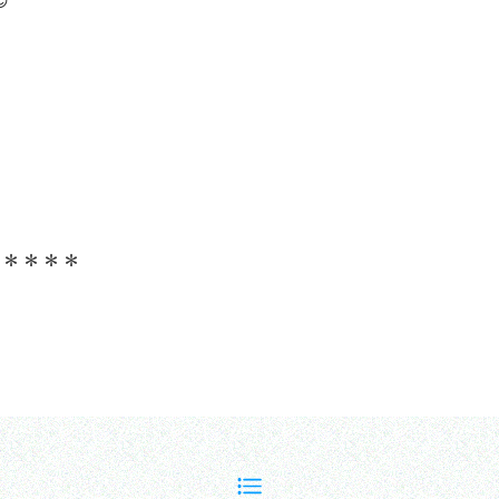

＊＊＊＊＊