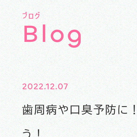
ブログ
B
l
o
g
2022.12.07
歯周病や口臭予防に！
う！