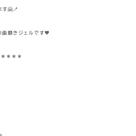
🤗🪥
歯磨きジェルです🧡
＊＊＊＊＊